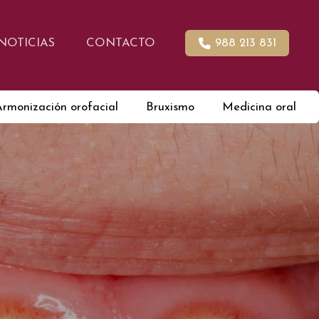
NOTICIAS
CONTACTO
988 213 831
Armonización orofacial
Bruxismo
Medicina oral