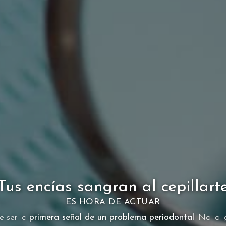
Tus encías sangran al cepillart
ES HORA DE ACTUAR
e ser la
primera señal de un problema periodontal
. No lo 